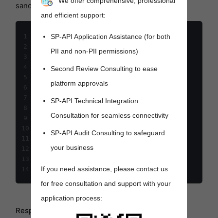
We offer comprehensive, professional
sandbox/2021-10-28/orders
and efficient support:
SP-API Application Assistance (for both
1
```json

2
PII and non-PII permissions)
{

3
  "订单": [

4
Second Review Consulting to ease
    {

5
platform approvals
      "sellingParty": {

6
        "partyId": "NIQQM"

7
SP-API Technical Integration
      },

8
Consultation for seamless connectivity
      "shipFromParty": {

9
        "partyId": "CWPQ"

10
SP-API Audit Consulting to safeguard
      }

11
your business
    }

12
  ]

13
If you need assistance, please contact us
14
for free consultation and support with your
application process:
Response