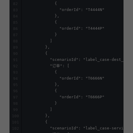
            {

82
              "orderId": "T4444N"

83
            },

84
            {

85
              "orderId": "T4444P"

86
            }

87
          ]

88
        },

89
        {

90
          "scenarioId": "label_case-dest_addr
91
          "订单": [

92
            {

93
              "orderId": "T6666N"

94
            },

95
            {

96
              "orderId": "T6666P"

97
            }

98
          ]

99
        },

100
        {

101
          "scenarioId": "label_case-service_n
102