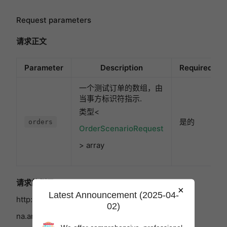
Request parameters
请求正文
Parameter
Description
Required
一个测试订单的数组，由
当事方标识符指示.
类型<
是的
orders
OrderScenarioRequest
> array
请求的例子
``plain POST
×
Latest Announcement (2025-04-
http://sandbox.sellingpartnerapi-
02)
na.amazon.com//vendor/directFulfillment/