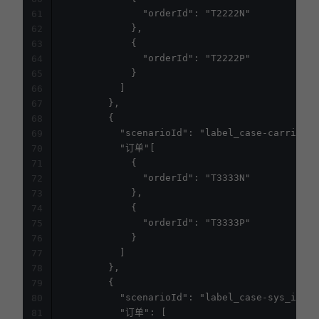
              "orderId": "T2222N"

61
            },

62
            {

63
              "orderId": "T2222P"

64
            }

65
          ]

66
        },

67
        {

68
          "scenarioId": "label_case-carrier_i
69
          "订单"[

70
            {

71
              "orderId": "T3333N"

72
            },

73
            {

74
              "orderId": "T3333P"

75
            }

76
          ]

77
        },

78
        {

79
          "scenarioId": "label_case-sys_inter
80
          "订单": [

81