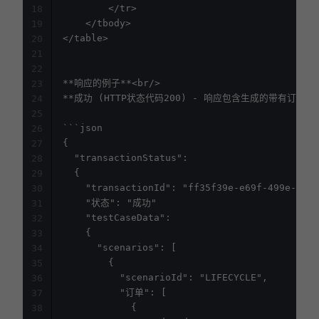
		</tr>

18
	</tbody>

19
</table>

20
21
22
**响应的例子**<br/>

23
**成功 (HTTP状态代码200) - 响应包含生成的带有订单号
24
25
```json

26
{

27
  "transactionStatus":

28
  {

29
    "transactionId": "ff35f39e-e69f-499e-903e
30
    "状态": "成功"

31
    "testCaseData":

32
    {

33
      "scenarios": [

34
        {

35
          "scenarioId": "LIFECYCLE",

36
          "订单": [

37
            {

38