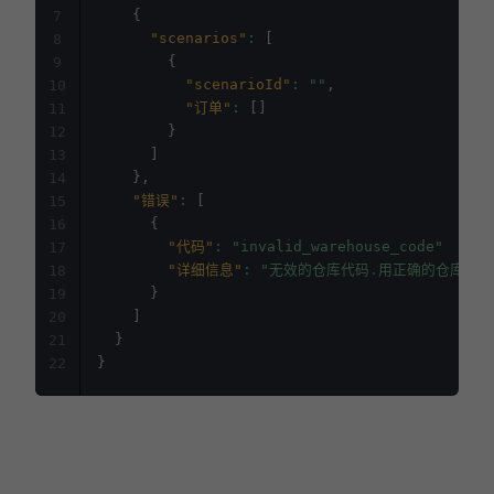
{
7
"scenarios"
:
[
8
{
9
"scenarioId"
:
""
,
10
"订单"
:
[
]
11
}
12
]
13
}
,
14
"错误"
:
[
15
{
16
"代码"
:
"invalid_warehouse_code"
17
"详细信息"
:
"无效的仓库代码.用正确的仓库代码
18
}
19
]
20
}
21
}
22