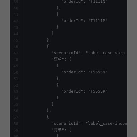
              "orderId": "T1111N"

39
            },

40
            {

41
              "orderId": "T1111P"

42
            }

43
          ]

44
        },

45
        {

46
          "scenarioId": "label_case-ship_meth
47
          "订单": [

48
            {

49
              "orderId": "T5555N"

50
            },

51
            {

52
              "orderId": "T5555P"

53
            }

54
          ]

55
        },

56
        {

57
          "scenarioId": "label_case-inconsist
58
          "订单": [

59
            {

60