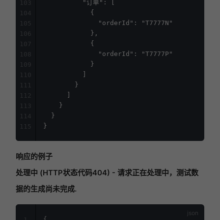
          "订单": [

103
            {

104
              "orderId": "T7777N"

105
            },

106
            {

107
              "orderId": "T7777P"

108
            }

109
          ]

110
        }

111
      ]

112
    }

113
  }

114
115
响应的例子
处理中 (HTTP状态代码404) - 请求正在处理中，测试数
据的生成尚未完成.
{
1