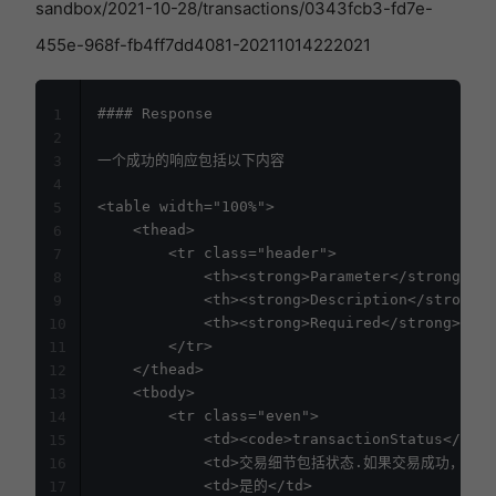
sandbox/2021-10-28/transactions/0343fcb3-fd7e-
455e-968f-fb4ff7dd4081-20211014222021
#### Response

1
2
一个成功的响应包括以下内容

3
4
<table width="100%">

5
	<thead>

6
		<tr class="header">

7
			<th><strong>Parameter</strong></th>

8
			<th><strong>Description</strong></th>

9
			<th><strong>Required</strong></th>

10
		</tr>

11
	</thead>

12
	<tbody>

13
		<tr class="even">

14
			<td><code>transactionStatus</code></td>

15
			<td>交易细节包括状态.如果交易成功，还包括要求的测试订单数据.<p>类型<a href="https://developer-docs.amazon.com/sp-api/docs/vendor-direct-fulfillment-sandbox-test-data-api-2021-10-28-reference#transaction">Transaction</a> </p></td>

16
			<td>是的</td>

17