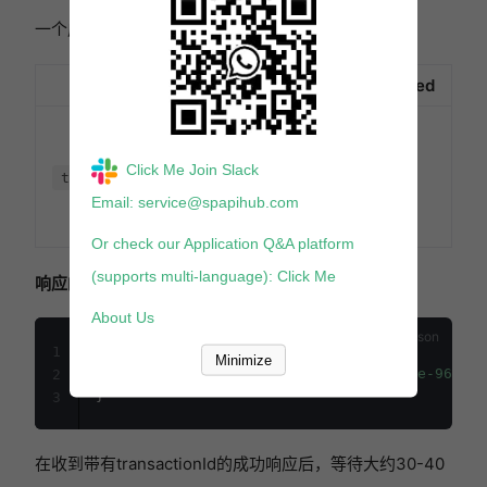
一个成功的响应包括以下内容
Parameter
Description
Required
A GUID由亚马
逊分配，用于识
Click Me Join Slack
别此交易.
是的
transactionId
Type: string
Email: service@spapihub.com
Or check our Application Q&A platform
(supports multi-language): Click Me
响应的例子
About Us
{
1
Minimize
"transactionId"
:
"0343fcb3-fd7e-455e-968f-f
2
}
3
在收到带有transactionId的成功响应后，等待大约30-40