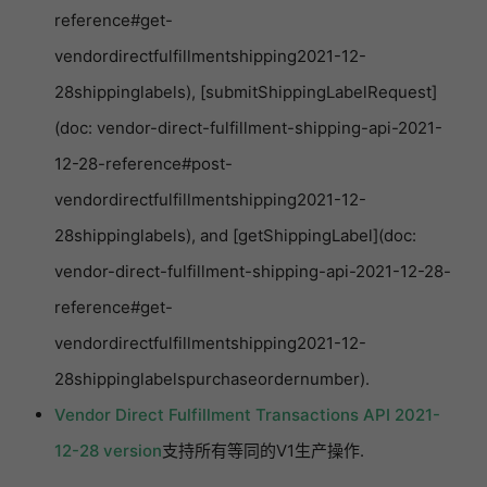
reference#get-
vendordirectfulfillmentshipping2021-12-
28shippinglabels), [submitShippingLabelRequest]
(doc: vendor-direct-fulfillment-shipping-api-2021-
12-28-reference#post-
vendordirectfulfillmentshipping2021-12-
28shippinglabels), and [getShippingLabel](doc:
vendor-direct-fulfillment-shipping-api-2021-12-28-
reference#get-
vendordirectfulfillmentshipping2021-12-
28shippinglabelspurchaseordernumber).
Vendor Direct Fulfillment Transactions API 2021-
12-28 version
支持所有等同的V1生产操作.