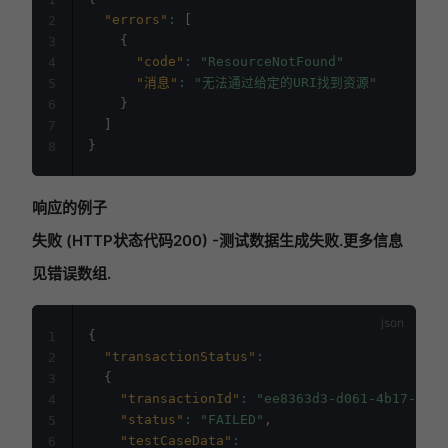
"errors"
:
[
2
{
3
"code"
:
"ResourceNotFound"
4
"消息"
:
"无法通过给定的URI找到资源"
5
}
6
]
7
}
8
响应的例子
失败 (HTTP状态代码200) -测试数据生成失败.更多信息
见错误数组.
{
1
"transactionStatus"
:
2
{
3
"transactionId"
:
"ee8363d3-d061-4b17-b218
4
"status"
:
"FAILED"
,
5
"testCaseData"
:
6