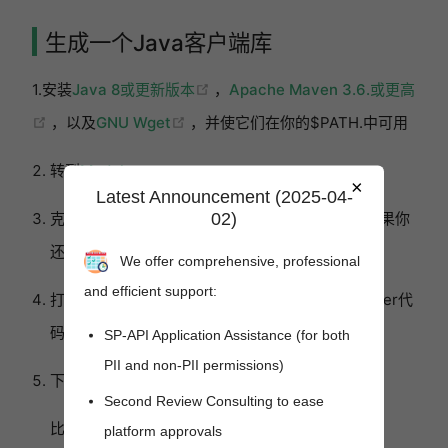
生成一个Java客户端库
(opens new window)
1.安装
Java 8或更新版本
，
Apache Maven 3.6.或更高
(opens new window)
(opens new window)
，以及
GNU Wget
，并使它们在你的$PATH.中可用
转到
Models
.
×
Latest Announcement (2025-04-
02)
克隆版本库，在你的电脑上制作一个本地拷贝，如果你
还没有这样做的话.
We offer comprehensive, professional
and efficient support:
打开一个命令提示符窗口，导航到你要下载Swagger代
码生成器的目录.
SP-API Application Assistance (for both
PII and non-PII permissions)
下载最新版本的Swagger代码生成器.
Second Review Consulting to ease
比如说
platform approvals