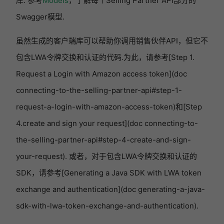
库. 参考
Models
，了解每个Selling Partner API部分的
Swagger模型.
虽然生成的客户端库可以帮助你调用销售伙伴API，但它不
包含LWA令牌交换和认证的代码.为此，请参考[Step 1.
Request a Login with Amazon access token](doc
connecting-to-the-selling-partner-api#step-1-
request-a-login-with-amazon-access-token)和[Step
4.create and sign your request](doc connecting-to-
the-selling-partner-api#step-4-create-and-sign-
your-request). 或者，对于包含LWA令牌交换和认证的
SDK，请参考[Generating a Java SDK with LWA token
exchange and authentication](doc generating-a-java-
sdk-with-lwa-token-exchange-and-authentication).