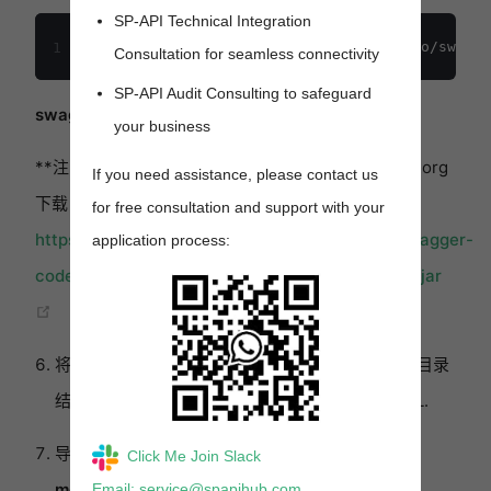
SP-API Technical Integration
1
Consultation for seamless connectivity
SP-API Audit Consulting to safeguard
swagger-codegen-cli.jar
下载到当前目录.
your business
**注意：**您也可以通过将浏览器指向这里从maven.org
If you need assistance, please contact us
下载
for free consultation and support with your
https://repo1.maven.org/maven2/io/swagger/swagger-
application process:
codegen-cli/2.4.13/swagger-codegen-cli-2.4.13.jar
(opens new window)
将
swagger-codegen-cli.jar
复制到对你有意义的目录
结构中. 本例中，我们将其复制到C:\SwaggerToCL.
导航到你本地版本的
selling-partner-api-
Click Me Join Slack
models\models\sellers-api-model
文件夹下的
Email: service@spapihub.com